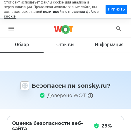
Этот сайт использует файлы cookie для анализа и
персонализации. Продолжая использование сайта, вы
ставить
ПРИНЯТЬ
соглашаетесь с нашей
политикой в отношении файлов
тзыв на
cookie.
onsky.ru
menu
Обзор
Отзывы
Информация
Как бы
вы
оценили
этот
сайт от
1 до 5?
Безопасен ли sonsky.ru?
Доверено WOT
Оценка безопасности веб-
29%
сайта