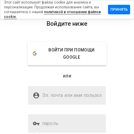
Этот сайт использует файлы cookie для анализа и
персонализации. Продолжая использование сайта, вы
тзыв на
ПРИНЯТЬ
соглашаетесь с нашей
политикой в отношении файлов
uranceonline.co.uk
cookie.
Войдите ниже
menu
Обзор
Отзывы
Информация
Как бы
ВОЙТИ ПРИ ПОМОЩИ
вы
GOOGLE
оценили
этот
сайт от
или
1 до 5?
Безопасен ли
standardassuranceonline.co.uk?
Эл. почта или имя
пользователя
Подозрительный сайт
пароль
Оценка безопасности веб-
Нет
сайта