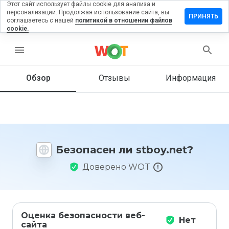
Этот сайт использует файлы cookie для анализа и
персонализации. Продолжая использование сайта, вы
ставить
ПРИНЯТЬ
соглашаетесь с нашей
политикой в отношении файлов
тзыв на
cookie.
tboy.net
menu
Обзор
Отзывы
Информация
Как бы
вы
оценили
этот
сайт от
1 до 5?
Безопасен ли stboy.net?
Доверено WOT
Оценка безопасности веб-
Нет
сайта