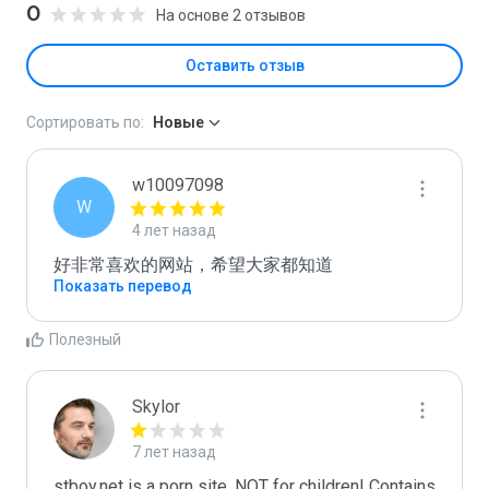
0
На основе 2 отзывов
Оставить отзыв
Сортировать по:
Новые
w10097098
W
4 лет назад
好非常喜欢的网站，希望大家都知道
Показать перевод
Полезный
Skylor
7 лет назад
stboy.net is a porn site. NOT for children! Contains 