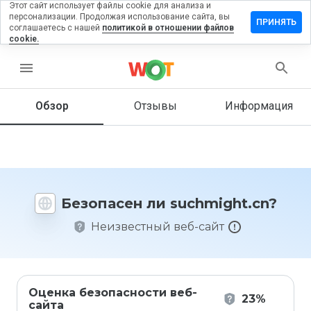
Этот сайт использует файлы cookie для анализа и
персонализации. Продолжая использование сайта, вы
тавить
ПРИНЯТЬ
соглашаетесь с нашей
политикой в отношении файлов
зыв на
cookie.
hmight.cn
menu
Обзор
Отзывы
Информация
Как бы
вы
оценили
этот
сайт от
1 до 5?
Безопасен ли suchmight.cn?
Неизвестный веб-сайт
Оценка безопасности веб-
23%
сайта