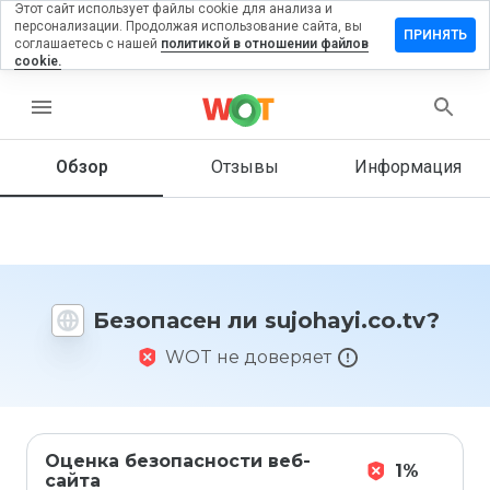
Этот сайт использует файлы cookie для анализа и
персонализации. Продолжая использование сайта, вы
тавить
ПРИНЯТЬ
соглашаетесь с нашей
политикой в отношении файлов
ыв на
cookie.
ohayi.co.tv
menu
Обзор
Отзывы
Информация
Как бы
вы
оценили
этот
сайт от
1 до 5?
Безопасен ли sujohayi.co.tv?
WOT не доверяет
Оценка безопасности веб-
1%
сайта