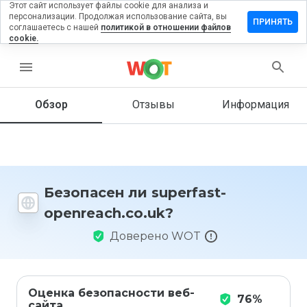
Этот сайт использует файлы cookie для анализа и
персонализации. Продолжая использование сайта, вы
вить
ПРИНЯТЬ
соглашаетесь с нашей
политикой в отношении файлов
в на
cookie.
rfast-
reach.co.uk
menu
Обзор
Отзывы
Информация
Как бы
вы
оценили
этот
сайт от
Безопасен ли superfast-
1 до 5?
openreach.co.uk?
Доверено WOT
Оценка безопасности веб-
76%
сайта