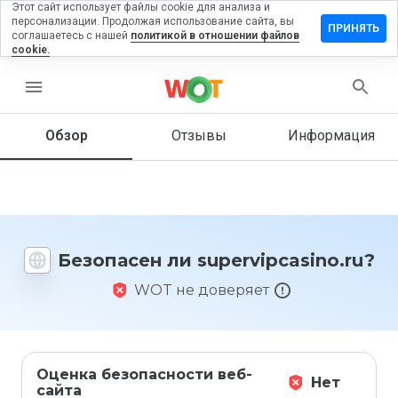
Этот сайт использует файлы cookie для анализа и
персонализации. Продолжая использование сайта, вы
вить отзыв
ПРИНЯТЬ
соглашаетесь с нашей
политикой в отношении файлов
cookie.
vipcasino.ru
menu
Обзор
Отзывы
Информация
Как бы
вы
оценили
этот
сайт от
1 до 5?
Безопасен ли supervipcasino.ru?
WOT не доверяет
Оценка безопасности веб-
Нет
сайта