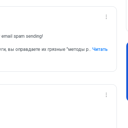
email spam sending!

уги, вы оправдаете их грязные "методы р
...
 Читать 