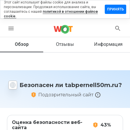
Этот сайт использует файлы cookie для анализа и
персонализации. Продолжая использование сайта, вы
вить
ПРИНЯТЬ
соглашаетесь с нашей
политикой в отношении файлов
в на
cookie.
rnell50m.ru
menu
Обзор
Отзывы
Информация
Как бы
вы
оценили
этот
сайт от
1 до 5?
Безопасен ли tabpernell50m.ru?
Подозрительный сайт
Оценка безопасности веб-
43%
сайта