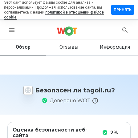
Этот сайт использует файлы cookie для анализа и
персонализации. Продолжая использование сайта, вы
ставить
ПРИНЯТЬ
соглашаетесь с нашей
политикой в отношении файлов
тзыв на
cookie.
goil.ru
menu
Обзор
Отзывы
Информация
Как бы
вы
оценили
этот
сайт от
1 до 5?
Безопасен ли tagoil.ru?
Доверено WOT
Оценка безопасности веб-
2%
сайта