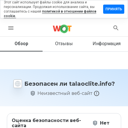
Этот сайт использует файлы cookie для анализа и
персонализации. Продолжая использование сайта, вы
авить
ПРИНЯТЬ
соглашаетесь с нашей
политикой в отношении файлов
ыв на
cookie.
oclite.info
menu
Обзор
Отзывы
Информация
Как бы
вы
оценили
этот
сайт от
1 до 5?
Безопасен ли talaoclite.info?
Неизвестный веб-сайт
Оценка безопасности веб-
Нет
сайта