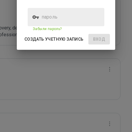
пароль
overy, development, communication, and application of 
Забыли пароль?
fessional fields. 
СОЗДАТЬ УЧЕТНУЮ ЗАПИСЬ
ВХОД