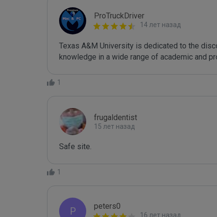
ProTruckDriver
14 лет назад
Texas A&M University is dedicated to the disc
knowledge in a wide range of academic and pro
1
frugaldentist
15 лет назад
Safe site.
1
peters0
P
16 лет назад