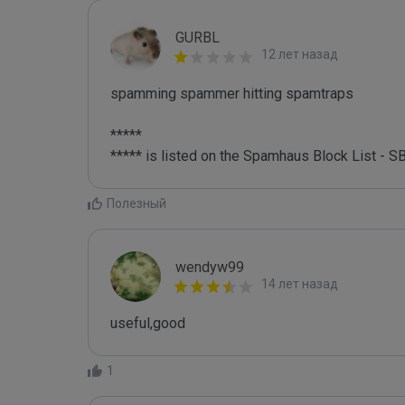
GURBL
12 лет назад
spamming spammer hitting spamtraps

*****

Полезный
wendyw99
14 лет назад
useful,good
1