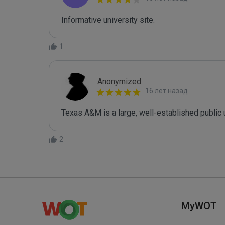
Informative university site.
1
Anonymized
16 лет назад
Texas A&M is a large, well-established public u
2
MyWOT