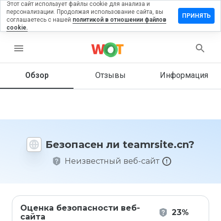
Этот сайт использует файлы cookie для анализа и
персонализации. Продолжая использование сайта, вы
тавить
ПРИНЯТЬ
соглашаетесь с нашей
политикой в отношении файлов
зыв на
cookie.
mrsite.cn
menu
Обзор
Отзывы
Информация
Как бы
вы
оценили
этот
сайт от
1 до 5?
Безопасен ли teamrsite.cn?
Неизвестный веб-сайт
Оценка безопасности веб-
23%
сайта