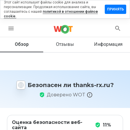
Этот сайт использует файлы cookie для анализа и
персонализации. Продолжая использование сайта, вы
ставить
ПРИНЯТЬ
соглашаетесь с нашей
политикой в отношении файлов
тзыв на
cookie.
hanks-
.ru
menu
Обзор
Отзывы
Информация
Как бы
вы
оценили
этот
сайт от
Безопасен ли thanks-rx.ru?
1 до 5?
Доверено WOT
Оценка безопасности веб-
11%
сайта