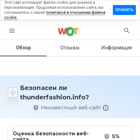
Этот сайт использует файлы cookie для анализа и
персонализации. Продолжая использование сайта, вы
ить отзыв
ПРИНЯТЬ
соглашаетесь с нашей
политикой в отношении файлов
cookie.
rfashion.info
menu
Обзор
Отзывы
Информация
Как бы
вы
оценили
этот
сайт от
1 до 5?
Безопасен ли
thunderfashion.info?
Неизвестный веб-сайт
Оценка безопасности веб-
5%
сайта