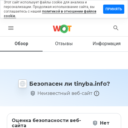
Этот сайт использует файлы cookie для анализа и
персонализации. Продолжая использование сайта, вы
ставить
ПРИНЯТЬ
соглашаетесь с нашей
политикой в отношении файлов
тзыв на
cookie.
nyba.info
menu
Обзор
Отзывы
Информация
Как бы
вы
оценили
этот
сайт от
1 до 5?
Безопасен ли tinyba.info?
Неизвестный веб-сайт
Оценка безопасности веб-
Нет
сайта