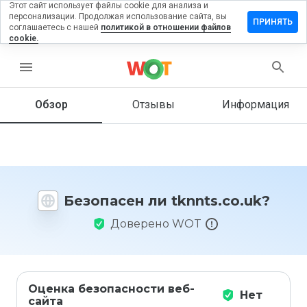
Этот сайт использует файлы cookie для анализа и
персонализации. Продолжая использование сайта, вы
тавить
ПРИНЯТЬ
соглашаетесь с нашей
политикой в отношении файлов
зыв на
cookie.
nnts.co.uk
menu
Обзор
Отзывы
Информация
Как бы
вы
оценили
этот
сайт от
1 до 5?
Безопасен ли tknnts.co.uk?
Доверено WOT
Оценка безопасности веб-
Нет
сайта