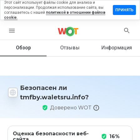
Этот сайт использует файлы cookie для анализа и
персонализации. Продолжая использование сайта, вы
ить отзыв
ПРИНЯТЬ
соглашаетесь с нашей
политикой в отношении файлов
cookie.
waletsru.info
menu
Обзор
Отзывы
Информация
Как бы
вы
оценили
этот
сайт от
1 до 5?
Безопасен ли
tmfby.waletsru.info?
Доверено WOT
Оценка безопасности веб-
16%
сайта