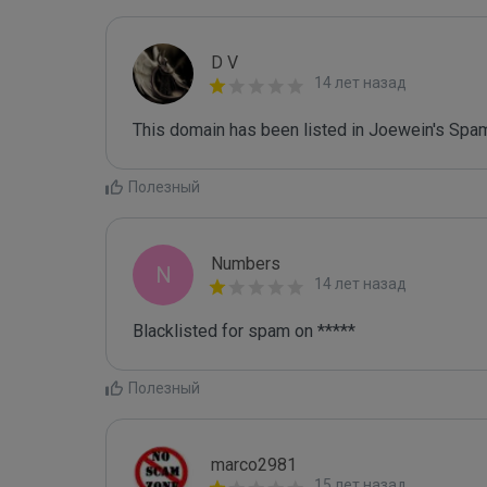
D V
14 лет назад
This domain has been listed in Joewein's Spam
Полезный
Numbers
N
14 лет назад
Blacklisted for spam on *****
Полезный
marco2981
15 лет назад