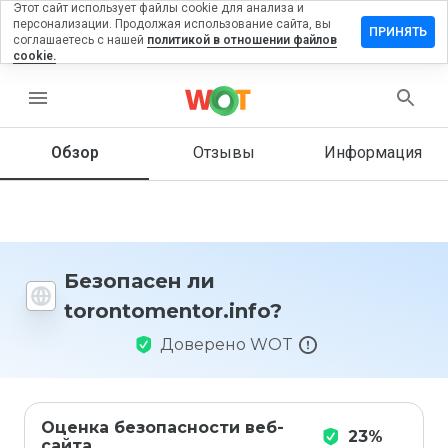
Этот сайт использует файлы cookie для анализа и
персонализации. Продолжая использование сайта, вы
ить отзыв
ПРИНЯТЬ
соглашаетесь с нашей
политикой в отношении файлов
cookie.
omentor.info
menu
Обзор
Отзывы
Информация
Как бы
вы
оценили
этот
сайт от
1 до 5?
Безопасен ли
torontomentor.info?
Доверено WOT
Оценка безопасности веб-
23%
сайта