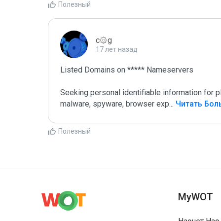
Полезный
c۞g
17 лет назад
Listed Domains on ***** Nameservers

Seeking personal identifiable information for
malware, spyware, browser exp
...
 Читать Бо
Полезный
MyWOT