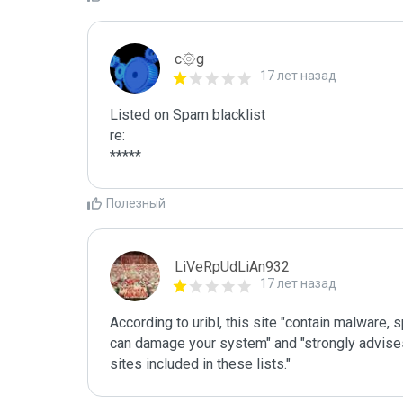
c۞g
17 лет назад
Listed on Spam blacklist

re:

*****
Полезный
LiVeRpUdLiAn932
17 лет назад
According to uribl, this site "contain malware,
can damage your system" and "strongly advises 
sites included in these lists."