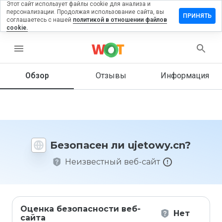
Этот сайт использует файлы cookie для анализа и
персонализации. Продолжая использование сайта, вы
ставить
ПРИНЯТЬ
соглашаетесь с нашей
политикой в отношении файлов
тзыв на
cookie.
etowy.cn
menu
Обзор
Отзывы
Информация
Как бы
вы
оценили
этот
сайт от
1 до 5?
Безопасен ли ujetowy.cn?
Неизвестный веб-сайт
Оценка безопасности веб-
Нет
сайта