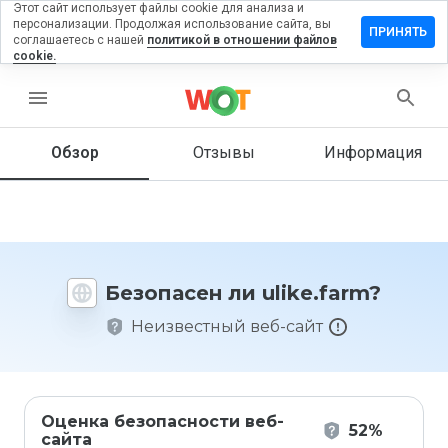
Этот сайт использует файлы cookie для анализа и
персонализации. Продолжая использование сайта, вы
ставить
ПРИНЯТЬ
соглашаетесь с нашей
политикой в отношении файлов
тзыв на
cookie.
like.farm
menu
Обзор
Отзывы
Информация
Как бы
вы
оценили
этот
сайт от
1 до 5?
Безопасен ли ulike.farm?
Неизвестный веб-сайт
Оценка безопасности веб-
52%
сайта