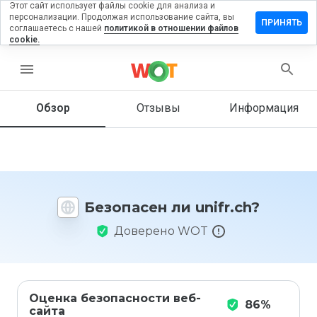
Этот сайт использует файлы cookie для анализа и
персонализации. Продолжая использование сайта, вы
ставить
ПРИНЯТЬ
соглашаетесь с нашей
политикой в отношении файлов
тзыв на
cookie.
ifr.ch
menu
Обзор
Отзывы
Информация
Как бы
вы
оценили
этот
сайт от
1 до 5?
Безопасен ли unifr.ch?
Доверено WOT
Оценка безопасности веб-
86%
сайта