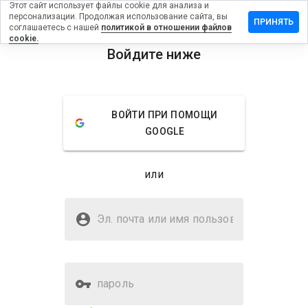
Этот сайт использует файлы cookie для анализа и
персонализации. Продолжая использование сайта, вы
ть отзыв на
ПРИНЯТЬ
соглашаетесь с нашей
политикой в отношении файлов
ictedvideo.cn
cookie.
Войдите ниже
menu
Обзор
Отзывы
Информация
Как бы
ВОЙТИ ПРИ ПОМОЩИ
вы
GOOGLE
оценили
этот
сайт от
или
1 до 5?
Безопасен ли
unrestrictedvideo.cn?
Эл. почта или имя
пользователя
Подозрительный сайт
пароль
Оценка безопасности веб-
30%
сайта