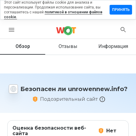
Этот сайт использует файлы cookie для анализа и
персонализации. Продолжая использование сайта, вы
вить
ПРИНЯТЬ
соглашаетесь с нашей
политикой в отношении файлов
в на
cookie.
wennew.info
menu
Обзор
Отзывы
Информация
Как бы
вы
оценили
этот
сайт от
1 до 5?
Безопасен ли unrowennew.info?
Подозрительный сайт
Оценка безопасности веб-
Нет
сайта