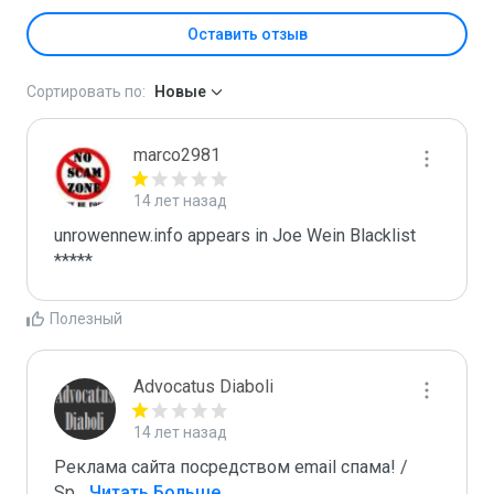
Оставить отзыв
Сортировать по:
Новые
marco2981
14 лет назад
unrowennew.info appears in Joe Wein Blacklist

*****
Полезный
Advocatus Diaboli
14 лет назад
Реклама сайта посредством email спама! / 
Sp
...
 Читать Больше