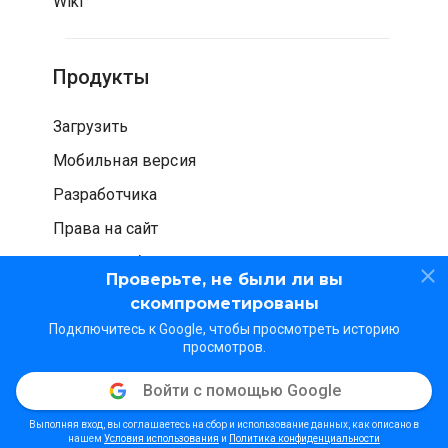
Wiki
Продукты
Загрузить
Мобильная версия
Разработчика
Права на сайт
Проверка безопасности
Проверьте, не были ли вы
скомпрометированы
Подключитесь к Google, чтобы просмотреть историю
просмотров.
Войти с помощью Google
© WOT Services LP. Все права защищены
Конфиденциальность
Условия использования
Выполняя вход, вы соглашаетесь на сбор и использование данных, как описано в
Методические рекомендации
нашем
Условия использования
и
Политика конфиденциальности