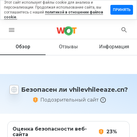
Этот сайт использует файлы cookie для анализа и
персонализации. Продолжая использование сайта, вы
вить отзыв
ПРИНЯТЬ
соглашаетесь с нашей
политикой в отношении файлов
cookie.
vhileeaze.cn
menu
Обзор
Отзывы
Информация
Как бы
вы
оценили
этот
сайт от
1 до 5?
Безопасен ли vhilevhileeaze.cn?
Подозрительный сайт
Оценка безопасности веб-
23%
сайта