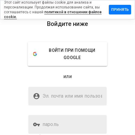
Этот сайт использует файлы cookie для анализа и
персонализации. Продолжая использование сайта, вы
ть отзыв на
ПРИНЯТЬ
соглашаетесь с нашей
политикой в отношении файлов
ialiskaufen.de
cookie.
Войдите ниже
menu
Обзор
Отзывы
Информация
Как бы
ВОЙТИ ПРИ ПОМОЩИ
вы
GOOGLE
оценили
этот
сайт от
или
1 до 5?
Безопасен ли
viagracialiskaufen.de?
Эл. почта или имя
пользователя
Неизвестный веб-сайт
пароль
Оценка безопасности веб-
Нет
сайта