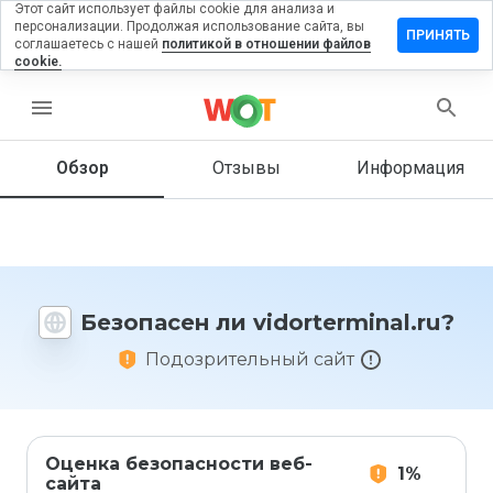
Этот сайт использует файлы cookie для анализа и
персонализации. Продолжая использование сайта, вы
авить
ПРИНЯТЬ
соглашаетесь с нашей
политикой в отношении файлов
ыв на
cookie.
rterminal.ru
menu
Обзор
Отзывы
Информация
Как бы
вы
оценили
этот
сайт от
1 до 5?
Безопасен ли vidorterminal.ru?
Подозрительный сайт
Оценка безопасности веб-
1%
сайта