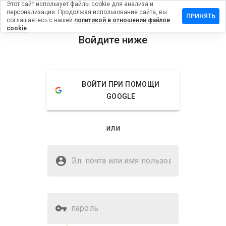
Этот сайт использует файлы cookie для анализа и
персонализации. Продолжая использование сайта, вы
вить
ПРИНЯТЬ
соглашаетесь с нашей
политикой в отношении файлов
в на
cookie.
rtuna777.eu
Войдите ниже
menu
Обзор
Отзывы
Информация
ВОЙТИ ПРИ ПОМОЩИ
Как бы
GOOGLE
вы
оценили
этот
или
сайт от
1 до 5?
Безопасен ли vipfortuna777.eu?
Эл. почта или имя
WOT не доверяет
пользователя
пароль
Оценка безопасности веб-
26%
сайта