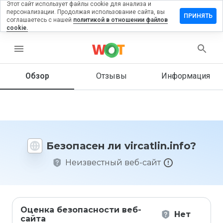
Этот сайт использует файлы cookie для анализа и
персонализации. Продолжая использование сайта, вы
тавить
ПРИНЯТЬ
соглашаетесь с нашей
политикой в отношении файлов
зыв на
cookie.
catlin.info
menu
Обзор
Отзывы
Информация
Как бы
вы
оценили
этот
сайт от
1 до 5?
Безопасен ли vircatlin.info?
Неизвестный веб-сайт
Оценка безопасности веб-
Нет
сайта