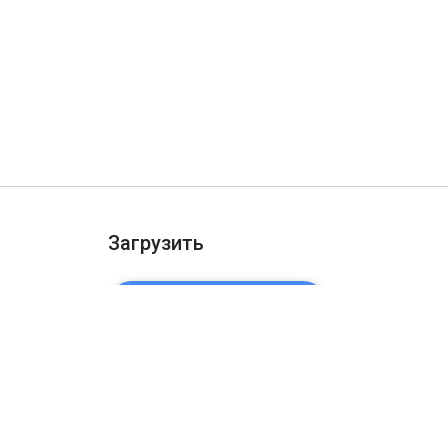
Загрузить
ДОБАВИТЬ В CHROME
ости