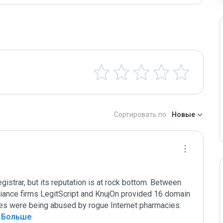
Сортировать по:
Новые
strar, but its reputation is at rock bottom. Between 
ance firms LegitScript and KnujOn provided 16 domain 
ces were being abused by rogue Internet pharmacies. 
ь Больше