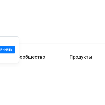
ПРИНЯТЬ
Сообщество
Продукты
Служба Поддержки
Загрузить
Сообщество
Мобильная версия
Wiki
Разработчика
Права на сайт
Проверка безопасн