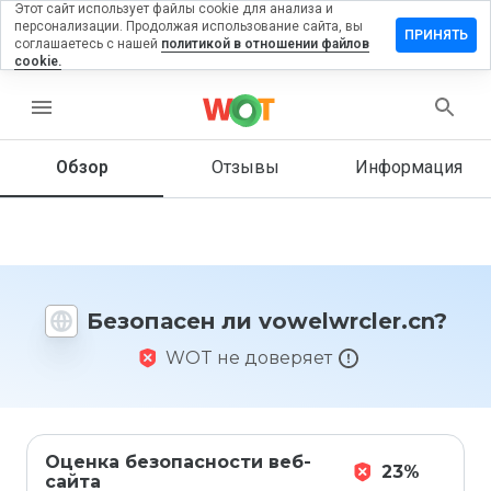
Этот сайт использует файлы cookie для анализа и
персонализации. Продолжая использование сайта, вы
авить
ПРИНЯТЬ
соглашаетесь с нашей
политикой в отношении файлов
ыв на
cookie.
lwrcler.cn
menu
Обзор
Отзывы
Информация
Как бы
вы
оценили
этот
сайт от
1 до 5?
Безопасен ли vowelwrcler.cn?
WOT не доверяет
Оценка безопасности веб-
23%
сайта