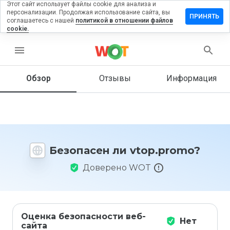
Этот сайт использует файлы cookie для анализа и
персонализации. Продолжая использование сайта, вы
тавить
ПРИНЯТЬ
соглашаетесь с нашей
политикой в отношении файлов
зыв на
cookie.
op.promo
menu
Обзор
Отзывы
Информация
Как бы
вы
оценили
этот
сайт от
1 до 5?
Безопасен ли vtop.promo?
Доверено WOT
Оценка безопасности веб-
Нет
сайта