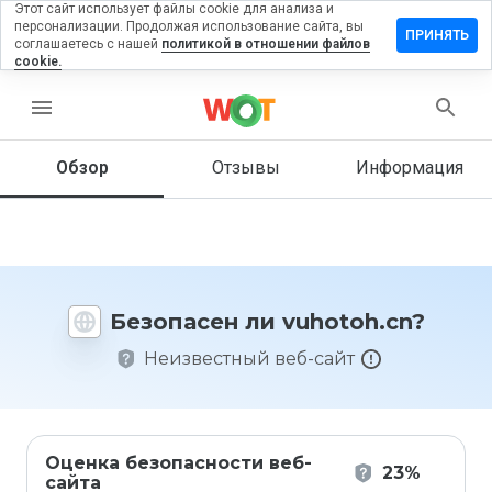
Этот сайт использует файлы cookie для анализа и
персонализации. Продолжая использование сайта, вы
ставить
ПРИНЯТЬ
соглашаетесь с нашей
политикой в отношении файлов
тзыв на
cookie.
hotoh.cn
menu
Обзор
Отзывы
Информация
Как бы
вы
оценили
этот
сайт от
1 до 5?
Безопасен ли vuhotoh.cn?
Неизвестный веб-сайт
Оценка безопасности веб-
23%
сайта