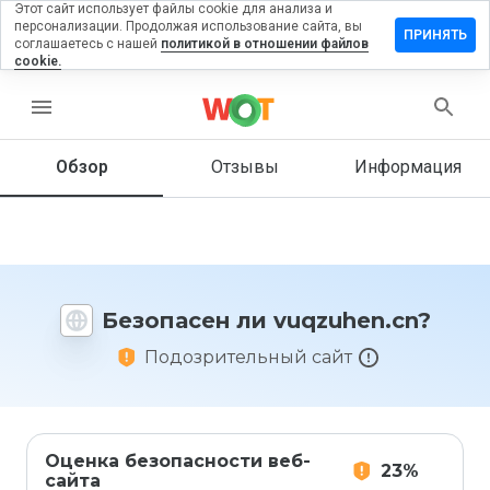
Этот сайт использует файлы cookie для анализа и
персонализации. Продолжая использование сайта, вы
тавить
ПРИНЯТЬ
соглашаетесь с нашей
политикой в отношении файлов
зыв на
cookie.
qzuhen.cn
menu
Обзор
Отзывы
Информация
Как бы
вы
оценили
этот
сайт от
1 до 5?
Безопасен ли vuqzuhen.cn?
Подозрительный сайт
Оценка безопасности веб-
23%
сайта