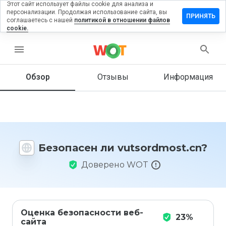
Этот сайт использует файлы cookie для анализа и
персонализации. Продолжая использование сайта, вы
авить
ПРИНЯТЬ
соглашаетесь с нашей
политикой в отношении файлов
ыв на
cookie.
ordmost.cn
menu
Обзор
Отзывы
Информация
Как бы
вы
оценили
этот
сайт от
1 до 5?
Безопасен ли vutsordmost.cn?
Доверено WOT
Оценка безопасности веб-
23%
сайта