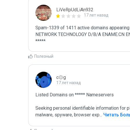
LiVeRpUdLiAn932
17 лет назад
Spam-1339 of 1411 active domains appearing 
NETWORK TECHNOLOGY D/B/A ENAME.CN ENAME.
*****
Полезный
c۞g
17 лет назад
Listed Domains on ***** Nameservers

Seeking personal identifiable information for
malware, spyware, browser exp
...
 Читать Бо