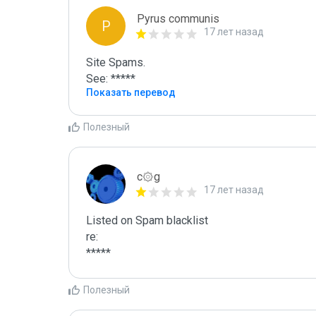
Pyrus communis
P
17 лет назад
Site Spams.

See: *****
Показать перевод
Полезный
c۞g
17 лет назад
Listed on Spam blacklist

re:

*****
Полезный