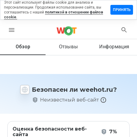
Этот сайт использует файлы cookie для анализа и
персонализации. Продолжая использование сайта, вы
ставить
ПРИНЯТЬ
соглашаетесь с нашей
политикой в отношении файлов
тзыв на
cookie.
eehot.ru
menu
Обзор
Отзывы
Информация
Как бы
вы
оценили
этот
сайт от
1 до 5?
Безопасен ли weehot.ru?
Неизвестный веб-сайт
Оценка безопасности веб-
7%
сайта