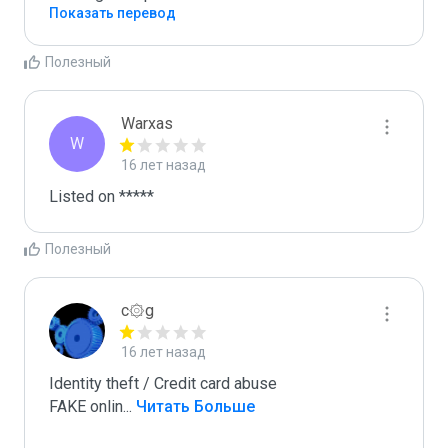
Показать перевод
Полезный
Warxas
W
16 лет назад
Listed on *****
Полезный
c۞g
16 лет назад
Identity theft / Credit card abuse

FAKE onlin
...
 Читать Больше