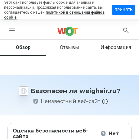
Этот сайт использует файлы cookie для анализа и
персонализации. Продолжая использование сайта, вы
ставить
ПРИНЯТЬ
соглашаетесь с нашей
политикой в отношении файлов
тзыв на
cookie.
ighair.ru
menu
Обзор
Отзывы
Информация
Как бы
вы
оценили
этот
сайт от
1 до 5?
Безопасен ли weighair.ru?
Неизвестный веб-сайт
Оценка безопасности веб-
Нет
сайта