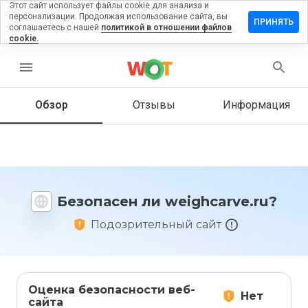
Этот сайт использует файлы cookie для анализа и
персонализации. Продолжая использование сайта, вы
авить
ПРИНЯТЬ
соглашаетесь с нашей
политикой в отношении файлов
ыв на
cookie.
ghcarve.ru
menu
Обзор
Отзывы
Информация
Как бы
вы
оценили
этот
сайт от
1 до 5?
Безопасен ли weighcarve.ru?
Подозрительный сайт
Оценка безопасности веб-
Нет
сайта