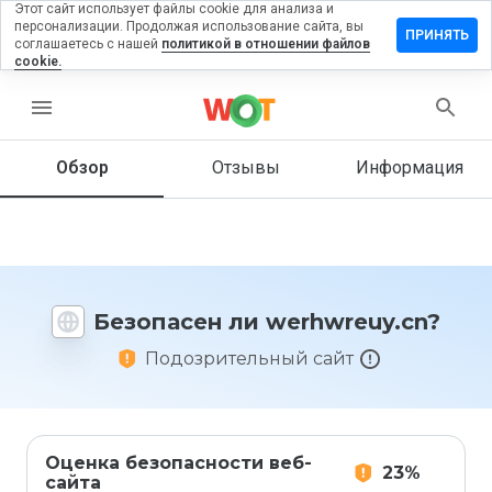
Этот сайт использует файлы cookie для анализа и
персонализации. Продолжая использование сайта, вы
авить
ПРИНЯТЬ
соглашаетесь с нашей
политикой в отношении файлов
ыв на
cookie.
hwreuy.cn
menu
Обзор
Отзывы
Информация
Как бы
вы
оценили
этот
сайт от
1 до 5?
Безопасен ли werhwreuy.cn?
Подозрительный сайт
Оценка безопасности веб-
23%
сайта