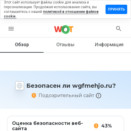
Этот сайт использует файлы cookie для анализа и
персонализации. Продолжая использование сайта, вы
тавить
ПРИНЯТЬ
соглашаетесь с нашей
политикой в отношении файлов
зыв на
cookie.
fmehjo.ru
menu
Обзор
Отзывы
Информация
Как бы
вы
оценили
этот
сайт от
1 до 5?
Безопасен ли wgfmehjo.ru?
Подозрительный сайт
Оценка безопасности веб-
43%
сайта