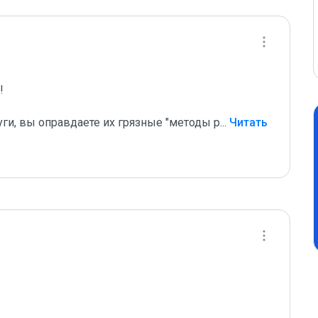
 

уги, вы оправдаете их грязные "методы р
...
 Читать 