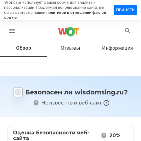
Этот сайт использует файлы cookie для анализа и
персонализации. Продолжая использование сайта, вы
авить
ПРИНЯТЬ
соглашаетесь с нашей
политикой в отношении файлов
ыв на
cookie.
domsing.ru
menu
Обзор
Отзывы
Информация
Как бы
вы
оценили
этот
сайт от
1 до 5?
Безопасен ли wisdomsing.ru?
Неизвестный веб-сайт
Оценка безопасности веб-
20%
сайта