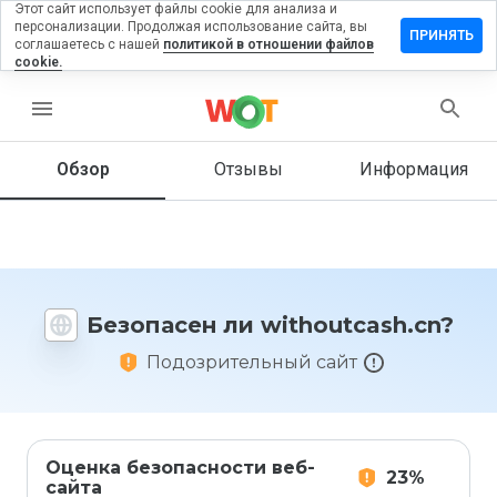
Этот сайт использует файлы cookie для анализа и
персонализации. Продолжая использование сайта, вы
авить
ПРИНЯТЬ
соглашаетесь с нашей
политикой в отношении файлов
ыв на
cookie.
outcash.cn
menu
Обзор
Отзывы
Информация
Как бы
вы
оценили
этот
сайт от
1 до 5?
Безопасен ли withoutcash.cn?
Подозрительный сайт
Оценка безопасности веб-
23%
сайта