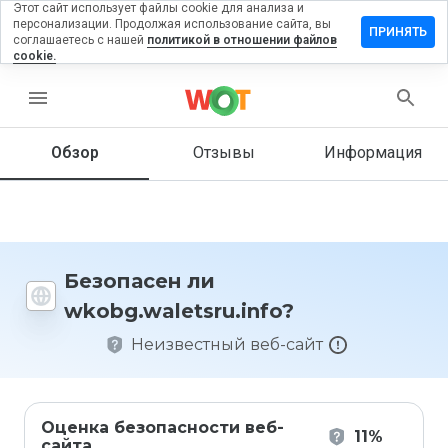
Этот сайт использует файлы cookie для анализа и
персонализации. Продолжая использование сайта, вы
ить отзыв
ПРИНЯТЬ
соглашаетесь с нашей
политикой в отношении файлов
cookie.
waletsru.info
menu
Обзор
Отзывы
Информация
Как бы
вы
оценили
этот
сайт от
1 до 5?
Безопасен ли
wkobg.waletsru.info?
Неизвестный веб-сайт
Оценка безопасности веб-
11%
сайта