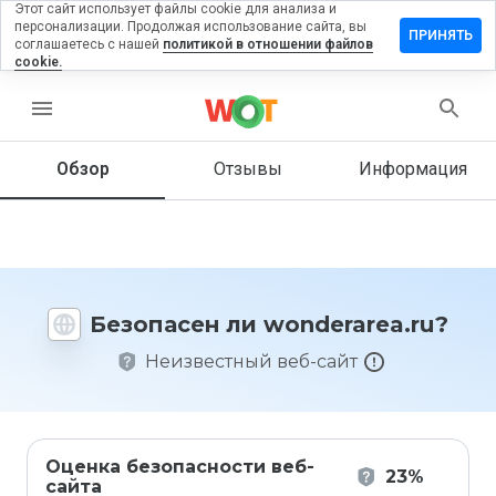
Этот сайт использует файлы cookie для анализа и
персонализации. Продолжая использование сайта, вы
авить
ПРИНЯТЬ
соглашаетесь с нашей
политикой в отношении файлов
ыв на
cookie.
derarea.ru
menu
Обзор
Отзывы
Информация
Как бы
вы
оценили
этот
сайт от
1 до 5?
Безопасен ли wonderarea.ru?
Неизвестный веб-сайт
Оценка безопасности веб-
23%
сайта