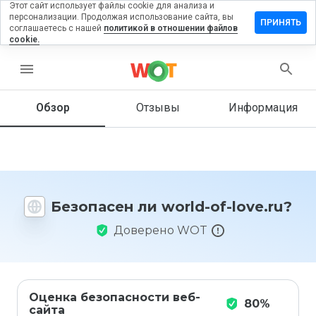
Этот сайт использует файлы cookie для анализа и
персонализации. Продолжая использование сайта, вы
ставить
ПРИНЯТЬ
соглашаетесь с нашей
политикой в отношении файлов
тзыв на
cookie.
orld-of-
ve.ru
menu
Обзор
Отзывы
Информация
Как бы
вы
оценили
этот
сайт от
Безопасен ли world-of-love.ru?
1 до 5?
Доверено WOT
Оценка безопасности веб-
80%
сайта