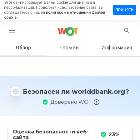
Этот сайт использует файлы cookie для анализа и
персонализации. Продолжая использование сайта, вы
авить
ПРИНЯТЬ
соглашаетесь с нашей
политикой в отношении файлов
ыв на
cookie.
ddbank.org
menu
Обзор
Отзывы
Информация
Как бы
вы
оценили
этот
сайт от
1 до 5?
Безопасен ли worlddbank.org?
Доверено WOT
Оценка безопасности веб-
23%
сайта